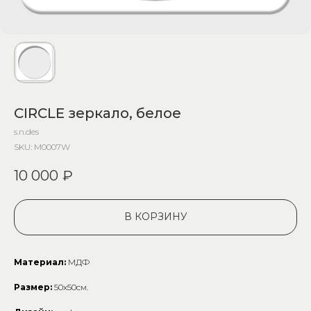
CIRCLE зеркало, белое
s.n.des
SKU:
M0007W
10 000
₽
В КОРЗИНУ
Материал:
МДФ
Размер:
50х50см.