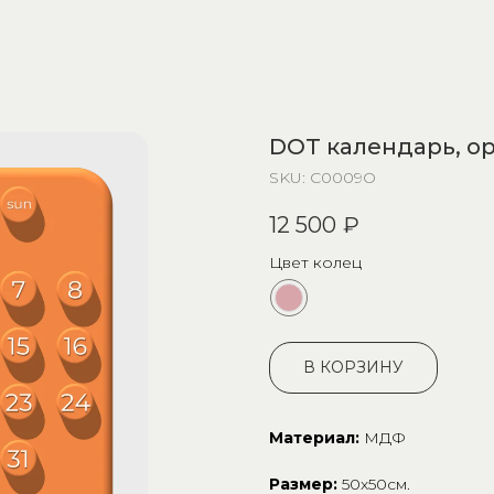
DOT календарь, о
SKU:
C0009O
12 500
₽
Цвет колец
В КОРЗИНУ
Материал:
МДФ
Размер:
50х50см.